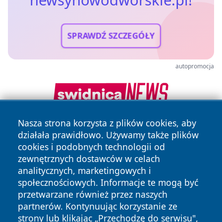
SPRAWDŹ SZCZEGÓŁY
autopromocja
Nasza strona korzysta z plików cookies, aby
działała prawidłowo. Używamy także plików
cookies i podobnych technologii od
zewnętrznych dostawców w celach
analitycznych, marketingowych i
społecznościowych. Informacje te mogą być
Copyright © 2026 newsynowodworskie.pl Wszystkie prawa
przetwarzane również przez naszych
zastrzeżone.
partnerów. Kontynuując korzystanie ze
strony lub klikając „Przechodzę do serwisu",