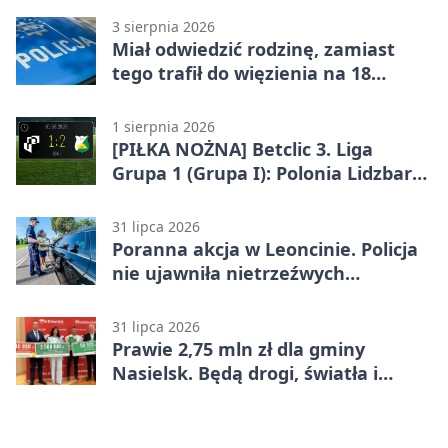
3 sierpnia 2026
Miał odwiedzić rodzinę, zamiast
tego trafił do więzienia na 18
miesięcy
1 sierpnia 2026
[PIŁKA NOŻNA] Betclic 3. Liga
Grupa 1 (Grupa I): Polonia Lidzbark
Warmiński – Świt Nowy Dwór
Mazowiecki 1:2
31 lipca 2026
Poranna akcja w Leoncinie. Policja
nie ujawniła nietrzeźwych
kierujących
31 lipca 2026
Prawie 2,75 mln zł dla gminy
Nasielsk. Będą drogi, światła i
sprzęt dla OSP