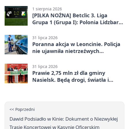
miesięcy
1 sierpnia 2026
[PIŁKA NOŻNA] Betclic 3. Liga
Grupa 1 (Grupa I): Polonia Lidzbark
Warmiński – Świt Nowy Dwór
Mazowiecki 1:2
31 lipca 2026
Poranna akcja w Leoncinie. Policja
nie ujawniła nietrzeźwych
kierujących
31 lipca 2026
Prawie 2,75 mln zł dla gminy
Nasielsk. Będą drogi, światła i
sprzęt dla OSP
<< Poprzedni
Dawid Podsiadło w Kinie: Dokument o Niezwykłej
Trasie Koncertowej w Kasynie Oficerskim