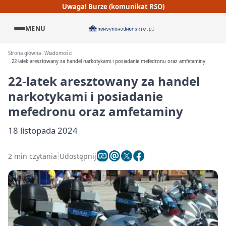
Uwaga! Burze (komunikat RSO)
MENU
Strona główna
Wiadomości
22-latek aresztowany za handel narkotykami i posiadanie mefedronu oraz amfetaminy
22-latek aresztowany za handel
narkotykami i posiadanie
mefedronu oraz amfetaminy
18 listopada 2024
2 min czytania
Udostępnij