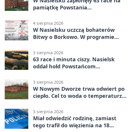
W Nasielsku zapłonęły 63 race na
pamiątkę Powstania
Warszawskiego
4 sierpnia 2026
W Nasielsku uczczą bohaterów
Bitwy o Borkowo. W programie
msza i pieśni
3 sierpnia 2026
63 race i minuta ciszy. Nasielsk
oddał hołd Powstańcom
Warszawskim
3 sierpnia 2026
W Nowym Dworze trwa odwiert po
ciepło. Cel to woda o temperaturze
50°C
3 sierpnia 2026
Miał odwiedzić rodzinę, zamiast
tego trafił do więzienia na 18