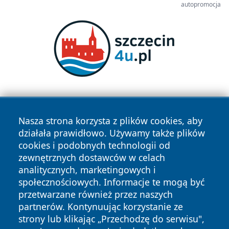
autopromocja
Nasza strona korzysta z plików cookies, aby
działała prawidłowo. Używamy także plików
cookies i podobnych technologii od
zewnętrznych dostawców w celach
Copyright © 2026 newsynowodworskie.pl Wszystkie prawa
analitycznych, marketingowych i
zastrzeżone.
społecznościowych. Informacje te mogą być
przetwarzane również przez naszych
partnerów. Kontynuując korzystanie ze
Polityka
Polityka
News
Autorzy
strony lub klikając „Przechodzę do serwisu",
Prywatności
Cookies