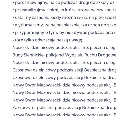
• porozmawiajmy, na co podczas drogi do szkoły d
• przeanalizujmy z nimi, w którą stronę należy spoj
• ustalmy zasadny, kiedy można wejść na przejście d
• wytłumaczmy, że najbezpieczniejsza droga do szkoł
• przypomnijmy o tym, by nie używać podczas prze
które tylko odwracają naszą uwagę.
Nasielsk- dzielnicowy podczas akcji Bezpieczna dro
Budy Siennickie- policjanci Wydziału Ruchu Drogow
Nasielsk- dzielnicowy podczas akcji Bezpieczna dro
Czosnów- dzielnicowy podczas akcji Bezpieczna dro
Czosnów- dzielnicowy podczas akcji Bezpieczna dro
Nowy Dwór Mazowiecki- dzielnicowy podczas akcji 
Nowy Dwór Mazowiecki- dzielnicowa podczas akcji 
Nowy Dwór Mazowiecki- dzielnicowa podczas akcji 
Zakroczym- policjant podczas akcji Bezpieczna drog
Nowy Dwór Mazowiecki- dzielnicowy podczas akcji 