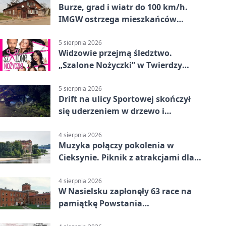
Burze, grad i wiatr do 100 km/h.
IMGW ostrzega mieszkańców
Nowego Dworu
5 sierpnia 2026
Widzowie przejmą śledztwo.
„Szalone Nożyczki” w Twierdzy
Modlin
5 sierpnia 2026
Drift na ulicy Sportowej skończył
się uderzeniem w drzewo i
mandatem 6500 zł
4 sierpnia 2026
Muzyka połączy pokolenia w
Cieksynie. Piknik z atrakcjami dla
rodzin
4 sierpnia 2026
W Nasielsku zapłonęły 63 race na
pamiątkę Powstania
Warszawskiego