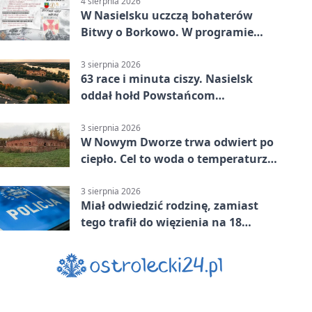
4 sierpnia 2026
W Nasielsku uczczą bohaterów
Bitwy o Borkowo. W programie
msza i pieśni
3 sierpnia 2026
63 race i minuta ciszy. Nasielsk
oddał hołd Powstańcom
Warszawskim
3 sierpnia 2026
W Nowym Dworze trwa odwiert po
ciepło. Cel to woda o temperaturze
50°C
3 sierpnia 2026
Miał odwiedzić rodzinę, zamiast
tego trafił do więzienia na 18
miesięcy