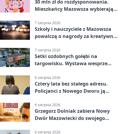
30 mln zł do rozdysponowania.
Mieszkańcy Mazowsza wybierają
projekty
7 sierpnia 2026
Szkoły i nauczyciele z Mazowsza
powalczą o nagrody za kreatywną
edukację
7 sierpnia 2026
Setki ozdobnych gołębi na
targowisku. Wystawa wesprze
Piotra
6 sierpnia 2026
Cztery lata bez stałego adresu.
Policjanci z Nowego Dworu ją
odnaleźli
6 sierpnia 2026
Grzegorz Dolniak zabiera Nowy
Dwór Mazowiecki do swojego
„Eldorado”
6 sierpnia 2026