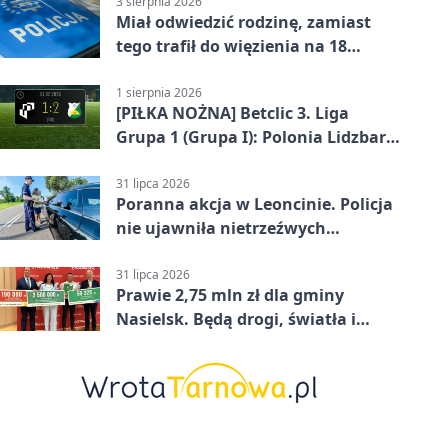
3 sierpnia 2026
Miał odwiedzić rodzinę, zamiast
tego trafił do więzienia na 18
miesięcy
1 sierpnia 2026
[PIŁKA NOŻNA] Betclic 3. Liga
Grupa 1 (Grupa I): Polonia Lidzbark
Warmiński – Świt Nowy Dwór
Mazowiecki 1:2
31 lipca 2026
Poranna akcja w Leoncinie. Policja
nie ujawniła nietrzeźwych
kierujących
31 lipca 2026
Prawie 2,75 mln zł dla gminy
Nasielsk. Będą drogi, światła i
sprzęt dla OSP