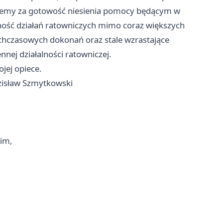
kujemy za gotowość niesienia pomocy będącym w
zność działań ratowniczych mimo coraz większych
ychczasowych dokonań oraz stale wzrastające
nej działalności ratowniczej.
jej opiece.
isław Szmytkowski
im,