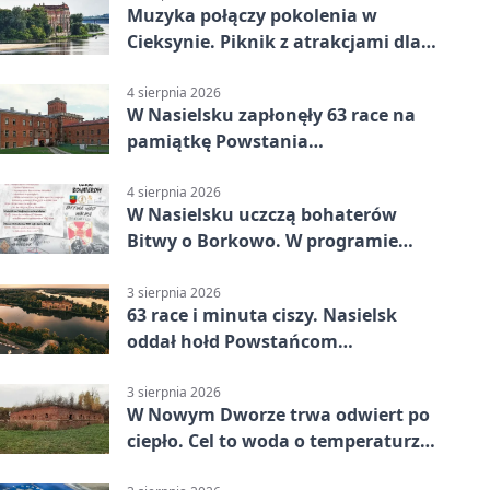
Muzyka połączy pokolenia w
Cieksynie. Piknik z atrakcjami dla
rodzin
4 sierpnia 2026
W Nasielsku zapłonęły 63 race na
pamiątkę Powstania
Warszawskiego
4 sierpnia 2026
W Nasielsku uczczą bohaterów
Bitwy o Borkowo. W programie
msza i pieśni
3 sierpnia 2026
63 race i minuta ciszy. Nasielsk
oddał hołd Powstańcom
Warszawskim
3 sierpnia 2026
W Nowym Dworze trwa odwiert po
ciepło. Cel to woda o temperaturze
50°C