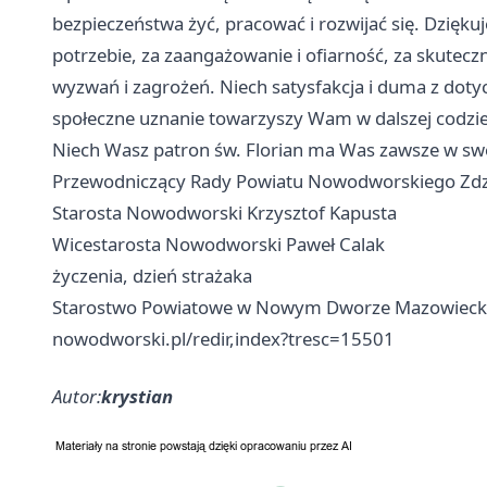
bezpieczeństwa żyć, pracować i rozwijać się. Dzię
potrzebie, za zaangażowanie i ofiarność, za skutec
wyzwań i zagrożeń. Niech satysfakcja i duma z dot
społeczne uznanie towarzyszy Wam w dalszej codzien
Niech Wasz patron św. Florian ma Was zawsze w swo
Przewodniczący Rady Powiatu Nowodworskiego Zdz
Starosta Nowodworski Krzysztof Kapusta
Wicestarosta Nowodworski Paweł Calak
życzenia, dzień strażaka
Starostwo Powiatowe w Nowym Dworze Mazowieck
nowodworski.pl/redir,index?tresc=15501
Autor:
krystian