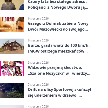
Cztery lata bez stałego adresu.
Policjanci z Nowego Dworu ją
odnaleźli
6 sierpnia 2026
Grzegorz Dolniak zabiera Nowy
Dwór Mazowiecki do swojego
„Eldorado”
6 sierpnia 2026
Burze, grad i wiatr do 100 km/h.
IMGW ostrzega mieszkańców
Nowego Dworu
5 sierpnia 2026
Widzowie przejmą śledztwo.
„Szalone Nożyczki” w Twierdzy
Modlin
5 sierpnia 2026
Drift na ulicy Sportowej skończył
się uderzeniem w drzewo i
mandatem 6500 zł
4 sierpnia 2026