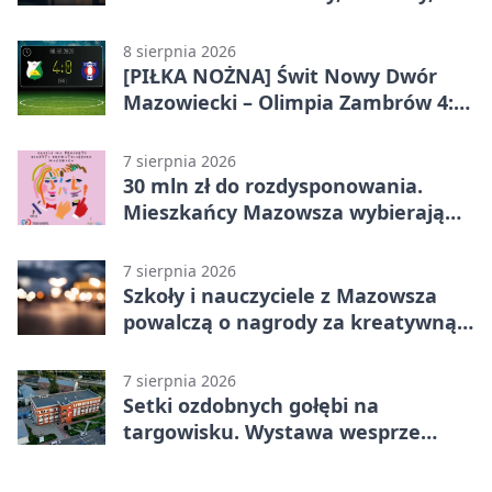
godziny otwarcia
8 sierpnia 2026
[PIŁKA NOŻNA] Świt Nowy Dwór
Mazowiecki – Olimpia Zambrów 4:0
– efektowny start w Betclic 3. Liga
Grupa 1 (Grupa I)
7 sierpnia 2026
30 mln zł do rozdysponowania.
Mieszkańcy Mazowsza wybierają
projekty
7 sierpnia 2026
Szkoły i nauczyciele z Mazowsza
powalczą o nagrody za kreatywną
edukację
7 sierpnia 2026
Setki ozdobnych gołębi na
targowisku. Wystawa wesprze
Piotra