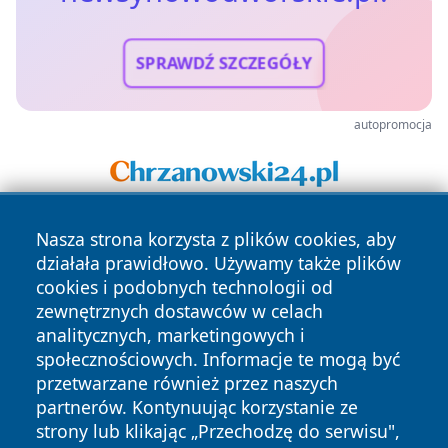
SPRAWDŹ SZCZEGÓŁY
autopromocja
Nasza strona korzysta z plików cookies, aby
działała prawidłowo. Używamy także plików
cookies i podobnych technologii od
zewnętrznych dostawców w celach
analitycznych, marketingowych i
Copyright © 2026 newsynowodworskie.pl Wszystkie prawa
społecznościowych. Informacje te mogą być
zastrzeżone.
przetwarzane również przez naszych
partnerów. Kontynuując korzystanie ze
strony lub klikając „Przechodzę do serwisu",
Polityka
Polityka