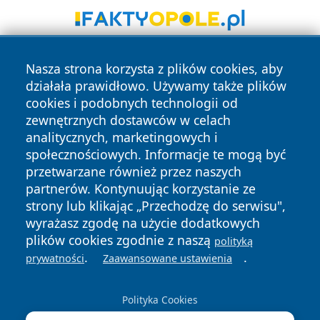
Nasza strona korzysta z plików cookies, aby
działała prawidłowo. Używamy także plików
cookies i podobnych technologii od
zewnętrznych dostawców w celach
analitycznych, marketingowych i
Copyright © 2026 newsynowodworskie.pl Wszystkie prawa
społecznościowych. Informacje te mogą być
zastrzeżone.
przetwarzane również przez naszych
partnerów. Kontynuując korzystanie ze
strony lub klikając „Przechodzę do serwisu",
Polityka
Polityka
News
Autorzy
wyrażasz zgodę na użycie dodatkowych
Prywatności
Cookies
plików cookies zgodnie z naszą
polityką
.
.
prywatności
Zaawansowane ustawienia
Polityka Cookies