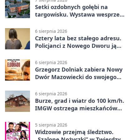
Setki ozdobnych gołębi na
targowisku. Wystawa wesprze
Piotra
6 sierpnia 2026
Cztery lata bez stałego adresu.
Policjanci z Nowego Dworu ją
odnaleźli
6 sierpnia 2026
Grzegorz Dolniak zabiera Nowy
Dwór Mazowiecki do swojego
„Eldorado”
6 sierpnia 2026
Burze, grad i wiatr do 100 km/h.
IMGW ostrzega mieszkańców
Nowego Dworu
5 sierpnia 2026
Widzowie przejmą śledztwo.
„Szalone Nożyczki” w Twierdzy