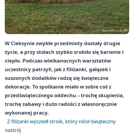
W Cieksynie zwykłe przedmioty dostały drugie
życie, a przy stołach szybko zrobiło się barwnie i
ciepło. Podczas wielkanocnych warsztatów
uczestnicy patrzyli, jak z filiżanki, gałązek i
suszonych dodatków rodzą się świąteczne
dekoracje. To spotkanie miało w sobie coś z
przedświątecznego oddechu – trochę skupienia,
trochę zabawy i dużo radości z własnoręcznie
wykonanej pracy.
Z filiżanki wyszedł stroik, który niósł świąteczny
nastrój