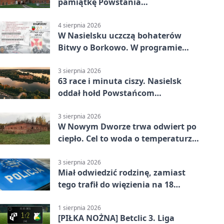
pamiątkę Powstania
Warszawskiego
4 sierpnia 2026
W Nasielsku uczczą bohaterów
Bitwy o Borkowo. W programie
msza i pieśni
3 sierpnia 2026
63 race i minuta ciszy. Nasielsk
oddał hołd Powstańcom
Warszawskim
3 sierpnia 2026
W Nowym Dworze trwa odwiert po
ciepło. Cel to woda o temperaturze
50°C
3 sierpnia 2026
Miał odwiedzić rodzinę, zamiast
tego trafił do więzienia na 18
miesięcy
1 sierpnia 2026
[PIŁKA NOŻNA] Betclic 3. Liga