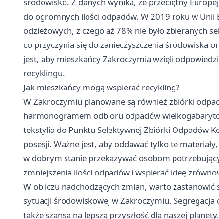
środowisko. Z danych wynika, że przeciętny Europej
do ogromnych ilości odpadów. W 2019 roku w Unii
odzieżowych, z czego aż 78% nie było zbieranych se
co przyczynia się do zanieczyszczenia środowiska or
jest, aby mieszkańcy Zakroczymia wzięli odpowiedzia
recyklingu.
Jak mieszkańcy mogą wspierać recykling?
W Zakroczymiu planowane są również zbiórki odpad
harmonogramem odbioru odpadów wielkogabarytowy
tekstylia do Punktu Selektywnej Zbiórki Odpadów 
posesji. Ważne jest, aby oddawać tylko te materiały, 
w dobrym stanie przekazywać osobom potrzebującym
zmniejszenia ilości odpadów i wspierać ideę zrówn
W obliczu nadchodzących zmian, warto zastanowić s
sytuacji środowiskowej w Zakroczymiu. Segregacja o
także szansa na lepszą przyszłość dla naszej planety.