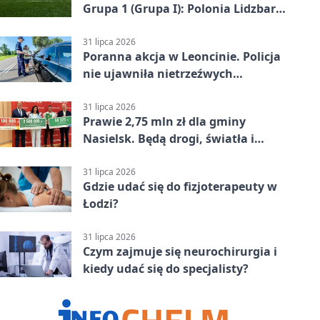
Grupa 1 (Grupa I): Polonia Lidzbark
Warmiński – Świt Nowy Dwór
Mazowiecki 1:2
31 lipca 2026
Poranna akcja w Leoncinie. Policja
nie ujawniła nietrzeźwych
kierujących
31 lipca 2026
Prawie 2,75 mln zł dla gminy
Nasielsk. Będą drogi, światła i
sprzęt dla OSP
31 lipca 2026
Gdzie udać się do fizjoterapeuty w
Łodzi?
31 lipca 2026
Czym zajmuje się neurochirurgia i
kiedy udać się do specjalisty?