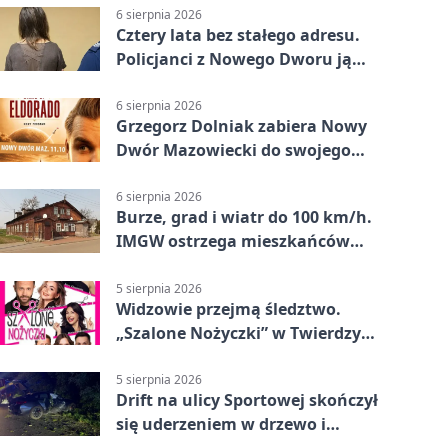
6 sierpnia 2026
Cztery lata bez stałego adresu.
Policjanci z Nowego Dworu ją
odnaleźli
6 sierpnia 2026
Grzegorz Dolniak zabiera Nowy
Dwór Mazowiecki do swojego
„Eldorado”
6 sierpnia 2026
Burze, grad i wiatr do 100 km/h.
IMGW ostrzega mieszkańców
Nowego Dworu
5 sierpnia 2026
Widzowie przejmą śledztwo.
„Szalone Nożyczki” w Twierdzy
Modlin
5 sierpnia 2026
Drift na ulicy Sportowej skończył
się uderzeniem w drzewo i
mandatem 6500 zł