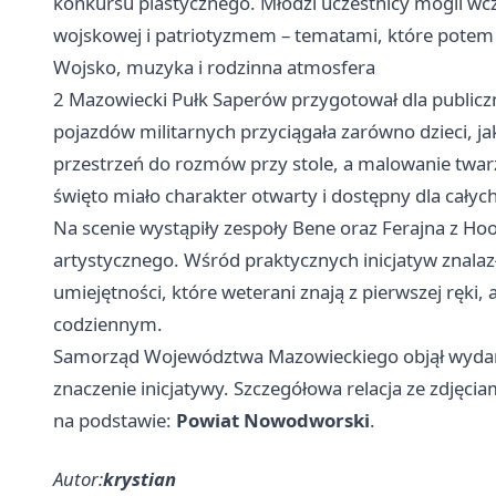
konkursu plastycznego. Młodzi uczestnicy mogli wcz
wojskowej i patriotyzmem – tematami, które potem
Wojsko, muzyka i rodzinna atmosfera
2 Mazowiecki Pułk Saperów przygotował dla publicz
pojazdów militarnych przyciągała zarówno dzieci, ja
przestrzeń do rozmów przy stole, a malowanie twarzy
święto miało charakter otwarty i dostępny dla całych
Na scenie wystąpiły zespoły Bene oraz Ferajna z Hoo
artystycznego. Wśród praktycznych inicjatyw znalaz
umiejętności, które weterani znają z pierwszej ręki
codziennym.
Samorząd Województwa Mazowieckiego objął wydarz
znaczenie inicjatywy. Szczegółowa relacja ze zdjęci
na podstawie:
Powiat Nowodworski
.
Autor:
krystian