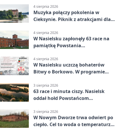
4 sierpnia 2026
Muzyka połączy pokolenia w
Cieksynie. Piknik z atrakcjami dla
rodzin
4 sierpnia 2026
W Nasielsku zapłonęły 63 race na
pamiątkę Powstania
Warszawskiego
4 sierpnia 2026
W Nasielsku uczczą bohaterów
Bitwy o Borkowo. W programie
msza i pieśni
3 sierpnia 2026
63 race i minuta ciszy. Nasielsk
oddał hołd Powstańcom
Warszawskim
3 sierpnia 2026
W Nowym Dworze trwa odwiert po
ciepło. Cel to woda o temperaturze