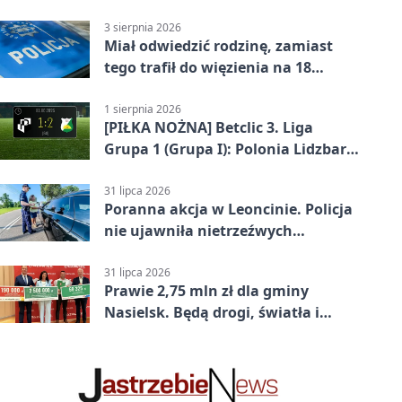
50°C
3 sierpnia 2026
Miał odwiedzić rodzinę, zamiast
tego trafił do więzienia na 18
miesięcy
1 sierpnia 2026
[PIŁKA NOŻNA] Betclic 3. Liga
Grupa 1 (Grupa I): Polonia Lidzbark
Warmiński – Świt Nowy Dwór
Mazowiecki 1:2
31 lipca 2026
Poranna akcja w Leoncinie. Policja
nie ujawniła nietrzeźwych
kierujących
31 lipca 2026
Prawie 2,75 mln zł dla gminy
Nasielsk. Będą drogi, światła i
sprzęt dla OSP