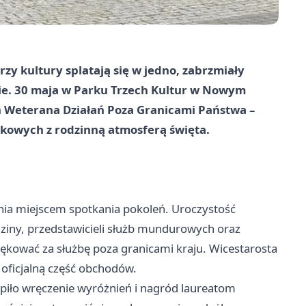
zy kultury splatają się w jedno, zabrzmiały
źnie. 30 maja w Parku Trzech Kultur w Nowym
 Weterana Działań Poza Granicami Państwa –
skowych z rodzinną atmosferą święta.
dnia miejscem spotkania pokoleń. Uroczystość
ziny, przedstawicieli służb mundurowych oraz
iękować za służbę poza granicami kraju. Wicestarosta
oficjalną część obchodów.
ąpiło wręczenie wyróżnień i nagród laureatom