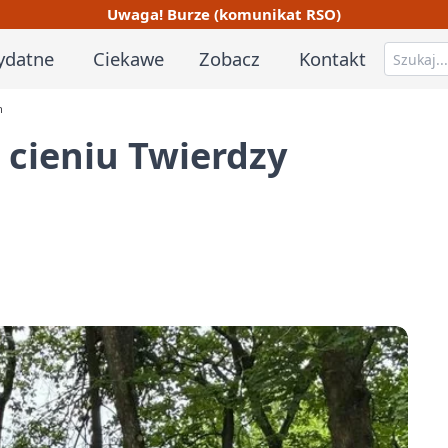
Uwaga! Burze (komunikat RSO)
ydatne
Ciekawe
Zobacz
Kontakt
n
 cieniu Twierdzy