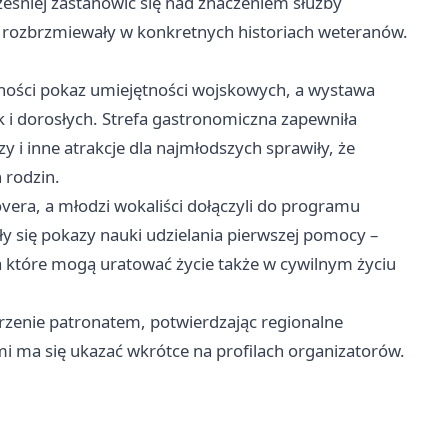
eśniej zastanowić się nad znaczeniem służby
 rozbrzmiewały w konkretnych historiach weteranów.
ności pokaz umiejętności wojskowych, a wystawa
k i dorosłych. Strefa gastronomiczna zapewniła
 i inne atrakcje dla najmłodszych sprawiły, że
 rodzin.
vera, a młodzi wokaliści dołączyli do programu
ły się pokazy nauki udzielania pierwszej pomocy –
, a które mogą uratować życie także w cywilnym życiu
enie patronatem, potwierdzając regionalne
ami ma się ukazać wkrótce na profilach organizatorów.