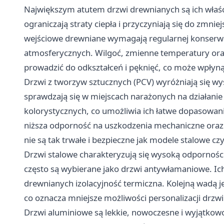
Największym atutem drzwi drewnianych są ich właśc
ograniczają straty ciepła i przyczyniają się do zmn
wejściowe drewniane wymagają regularnej konserwa
atmosferycznych. Wilgoć, zmienne temperatury or
prowadzić do odkształceń i pęknięć, co może wpłynąć
Drzwi z tworzyw sztucznych (PCV) wyróżniają się wy
sprawdzają się w miejscach narażonych na działanie
kolorystycznych, co umożliwia ich łatwe dopasowani
niższa odporność na uszkodzenia mechaniczne oraz
nie są tak trwałe i bezpieczne jak modele stalowe cz
Drzwi stalowe charakteryzują się wysoką odpornośc
często są wybierane jako drzwi antywłamaniowe. Ic
drewnianych izolacyjność termiczna. Kolejną wadą je
co oznacza mniejsze możliwości personalizacji drzwi
Drzwi aluminiowe są lekkie, nowoczesne i wyjątkow