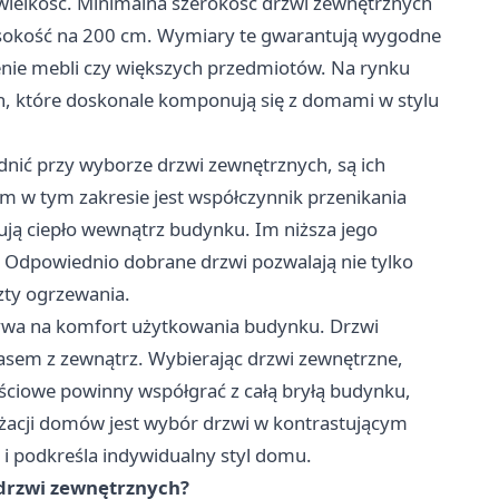
wielkość. Minimalna szerokość drzwi zewnętrznych
sokość na 200 cm. Wymiary te gwarantują wygodne
enie mebli czy większych przedmiotów. Na rynku
, które doskonale komponują się z domami w stylu
dnić przy wyborze drzwi zewnętrznych, są ich
 w tym zakresie jest współczynnik przenikania
mują ciepło wewnątrz budynku. Im niższa jego
. Odpowiednio dobrane drzwi pozwalają nie tylko
zty ogrzewania.
wpływa na komfort użytkowania budynku. Drzwi
sem z zewnątrz. Wybierając drzwi zewnętrzne,
ściowe powinny współgrać z całą bryłą budynku,
żacji domów jest wybór drzwi w kontrastującym
 i podkreśla indywidualny styl domu.
 drzwi zewnętrznych?