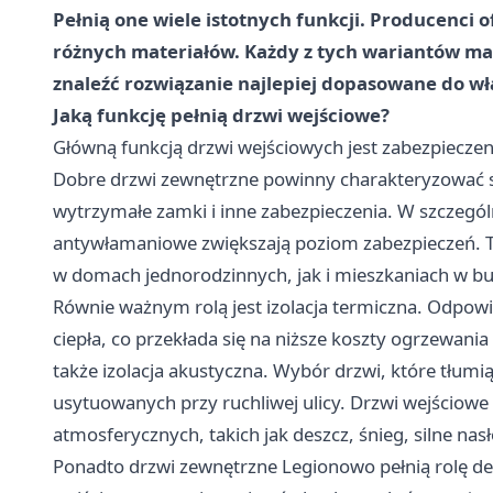
Pełnią one wiele istotnych funkcji. Producenci 
różnych materiałów. Każdy z tych wariantów ma 
znaleźć rozwiązanie najlepiej dopasowane do wł
Jaką funkcję pełnią drzwi wejściowe?
Główną funkcją drzwi wejściowych jest zabezpiecz
Dobre drzwi zewnętrzne powinny charakteryzować s
wytrzymałe zamki i inne zabezpieczenia. W szczegó
antywłamaniowe zwiększają poziom zabezpieczeń. T
w domach jednorodzinnych, jak i mieszkaniach w b
Równie ważnym rolą jest izolacja termiczna. Odpow
ciepła, co przekłada się na niższe koszty ogrzewani
także izolacja akustyczna. Wybór drzwi, które tłum
usytuowanych przy ruchliwej ulicy. Drzwi wejściow
atmosferycznych, takich jak deszcz, śnieg, silne nas
Ponadto
drzwi zewnętrzne Legionowo
pełnią rolę d