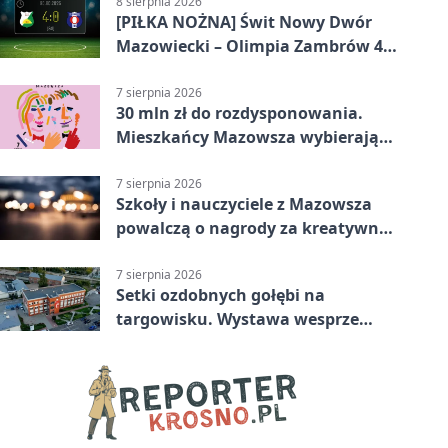
8 sierpnia 2026
[PIŁKA NOŻNA] Świt Nowy Dwór
Mazowiecki – Olimpia Zambrów 4:0
– efektowny start w Betclic 3. Liga
Grupa 1 (Grupa I)
7 sierpnia 2026
30 mln zł do rozdysponowania.
Mieszkańcy Mazowsza wybierają
projekty
7 sierpnia 2026
Szkoły i nauczyciele z Mazowsza
powalczą o nagrody za kreatywną
edukację
7 sierpnia 2026
Setki ozdobnych gołębi na
targowisku. Wystawa wesprze
Piotra