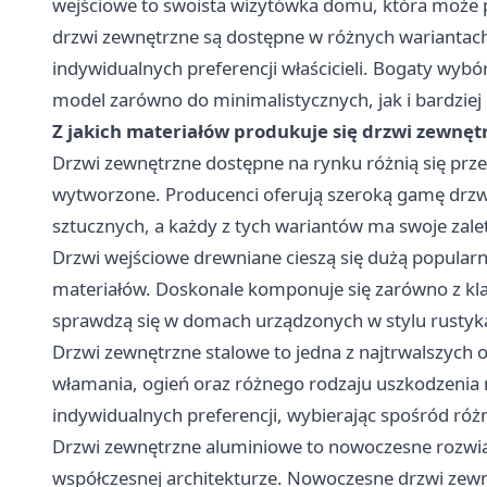
wejściowe to swoista wizytówka domu, która może 
drzwi zewnętrzne są dostępne w różnych wariantach
indywidualnych preferencji właścicieli. Bogaty wyb
model zarówno do minimalistycznych, jak i bardziej 
Z jakich materiałów produkuje się drzwi zewnęt
Drzwi zewnętrzne dostępne na rynku różnią się prz
wytworzone. Producenci oferują szeroką gamę drzw
sztucznych, a każdy z tych wariantów ma swoje zalet
Drzwi wejściowe drewniane cieszą się dużą popular
materiałów. Doskonale komponuje się zarówno z kla
sprawdzą się w domach urządzonych w stylu rustyk
Drzwi zewnętrzne stalowe to jedna z najtrwalszych 
włamania, ogień oraz różnego rodzaju uszkodzenia
indywidualnych preferencji, wybierając spośród ró
Drzwi zewnętrzne aluminiowe to nowoczesne rozwią
współczesnej architekturze. Nowoczesne drzwi zew