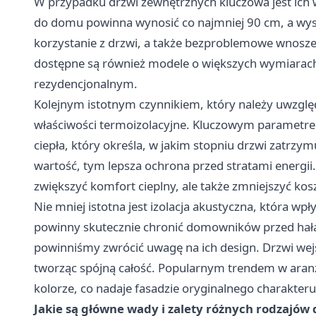
W przypadku drzwi zewnętrznych kluczowa jest ich 
do domu powinna wynosić co najmniej 90 cm, a wy
korzystanie z drzwi, a także bezproblemowe wnosz
dostępne są również modele o większych wymiarach
rezydencjonalnym.
Kolejnym istotnym czynnikiem, który należy uwzglę
właściwości termoizolacyjne. Kluczowym parametrem
ciepła, który określa, w jakim stopniu drzwi zatrzy
wartość, tym lepsza ochrona przed stratami energii
zwiększyć komfort cieplny, ale także zmniejszyć kos
Nie mniej istotna jest izolacja akustyczna, która 
powinny skutecznie chronić domowników przed hała
powinniśmy zwrócić uwagę na ich design. Drzwi wej
tworząc spójną całość. Popularnym trendem w aran
kolorze, co nadaje fasadzie oryginalnego charakteru
Jakie są główne wady i zalety różnych rodzajów